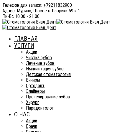
Телефон для записи:
+79211832900
Адрес:
Мурино, Шоссе в Лаврики 59 к 1
Пн-Вс
10.00 - 21.00
ГЛАВНАЯ
УСЛУГИ
Акции
Чистка зубов
Лечение зубов
Имплантация зубов
Детская стоматология
Виниры
Ортодонт
Элайнеры
Протезирование зубов
Хирург
Парадонтолог
О НАС
Акции
Врачи
Отзывы