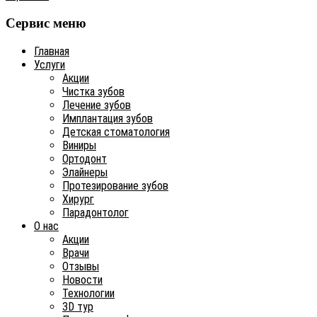
Сервис меню
Главная
Услуги
Акции
Чистка зубов
Лечение зубов
Имплантация зубов
Детская стоматология
Виниры
Ортодонт
Элайнеры
Протезирование зубов
Хирург
Парадонтолог
О нас
Акции
Врачи
Отзывы
Новости
Технологии
3D тур