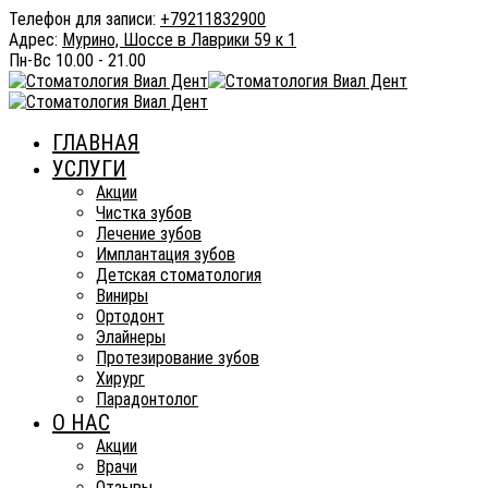
Телефон для записи:
+79211832900
Адрес:
Мурино, Шоссе в Лаврики 59 к 1
Пн-Вс
10.00 - 21.00
ГЛАВНАЯ
УСЛУГИ
Акции
Чистка зубов
Лечение зубов
Имплантация зубов
Детская стоматология
Виниры
Ортодонт
Элайнеры
Протезирование зубов
Хирург
Парадонтолог
О НАС
Акции
Врачи
Отзывы